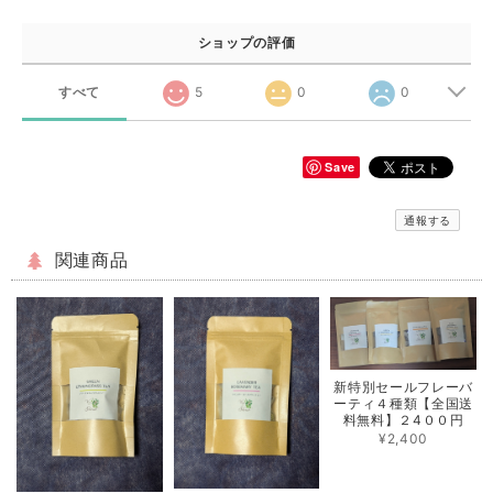
ショップの評価
すべて
5
0
0
Save
通報する
関連商品
新特別セールフレーバ
ーティ４種類【全国送
料無料】２4００円
¥2,400