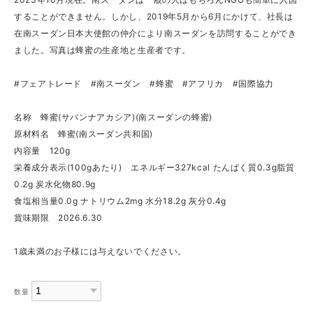
することができません。しかし、2019年5月から6月にかけて、社長は
在南スーダン日本大使館の仲介により南スーダンを訪問することができ
ました。写真は蜂蜜の生産地と生産者です。
#フェアトレード #南スーダン #蜂蜜 #アフリカ #国際協力
名称 蜂蜜(サバンナアカシア)(南スーダンの蜂蜜)
原材料名 蜂蜜(南スーダン共和国)
内容量 120g
栄養成分表示(100gあたり) エネルギー327kcal たんぱく質0.3g脂質
0.2g 炭水化物80.9g
食塩相当量0.0g ナトリウム2mg 水分18.2g 灰分0.4g
賞味期限 2026.6.30
1歳未満のお子様には与えないでください。
数量