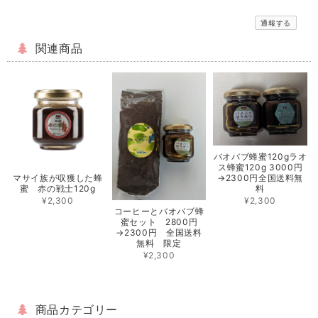
通報する
関連商品
バオバブ蜂蜜120gラオ
ス蜂蜜120g 3000円
マサイ族が収獲した蜂
→2300円全国送料無
蜜 赤の戦士120g
料
¥2,300
¥2,300
コーヒーとバオバブ蜂
蜜セット 2800円
→2300円 全国送料
無料 限定
¥2,300
商品カテゴリー