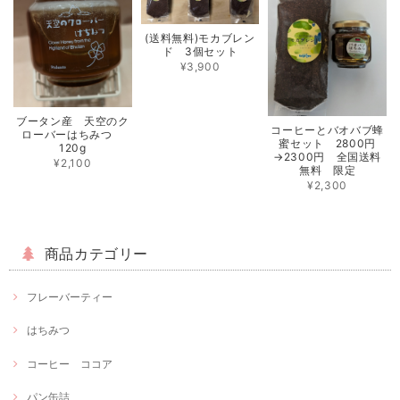
(送料無料)モカブレン
ド 3個セット
¥3,900
ブータン産 天空のク
コーヒーとバオバブ蜂
ローバーはちみつ
蜜セット 2800円
120g
→2300円 全国送料
¥2,100
無料 限定
¥2,300
商品カテゴリー
フレーバーティー
はちみつ
コーヒー ココア
パン缶詰